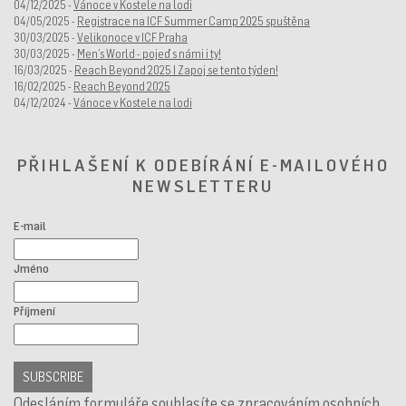
04/12/2025 -
Vánoce v Kostele na lodi
04/05/2025 -
Registrace na ICF Summer Camp 2025 spuštěna
30/03/2025 -
Velikonoce v ICF Praha
30/03/2025 -
Men’s World - pojeď s námi i ty!
16/03/2025 -
Reach Beyond 2025 | Zapoj se tento týden!
16/02/2025 -
Reach Beyond 2025
04/12/2024 -
Vánoce v Kostele na lodi
PŘIHLAŠENÍ K ODEBÍRÁNÍ E-MAILOVÉHO
NEWSLETTERU
E-mail
Jméno
Příjmení
Odesláním formuláře souhlasíte se zpracováním osobních