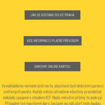
JAK SE DOSTANU DO ICF PRAHA
VÍCE INFORMACÍ O PLATBĚ PŘEVODEM
DAROVAT ONLINE KARTOU
Vynakládáme nemalé úsilí na to, abychom byli dobrými správci
svěřených peněz. Každý měsíc uhradíme všechny pravidelné
náklady spojené s chodem ICF. Naše měsíční příjmy to pokryjí.
Případné tvé navýšené dary zaslané na náš účet tedy budou