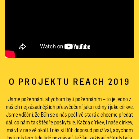
O PROJEKTU REACH 2019
Jsme požehnáni, abychom byli požehnáním – to je jedno z
našich nejzásadnějších přesvědčení jako rodiny i jako církve.
Jsme vděční, že Bůh se o nás pečlivě stará a chceme předat
dál, co nám tak štědře poskytuje. Každá církev, i naše církev,
má vliv na své okolí. I nás si Bůh doposud používal, abychom
byli místem, kde lidé poznávají Ježíše, zažívají přátelství a