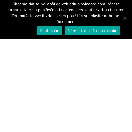
Chceme dát to nejlepší do vzhledu a ovladatelnosti těchto
stránek. K tomu používáme i tzv. cookies soubory třetích stran.
Zde můžete zvolit zda s jejich použitím souhlasíte nebo ne.
Děkujeme.
Souhlasím
Více informací
Nesouhlasím