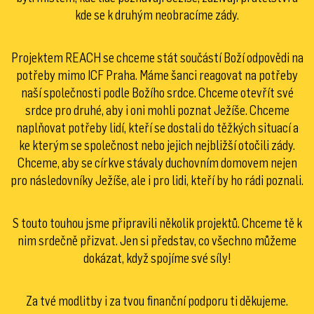
kde se k druhým neobracíme zády.
Projektem REACH se chceme stát součástí Boží odpovědi na
potřeby mimo ICF Praha. Máme šanci reagovat na potřeby
naší společnosti podle Božího srdce. Chceme otevřít své
srdce pro druhé, aby i oni mohli poznat Ježíše. Chceme
naplňovat potřeby lidí, kteří se dostali do těžkých situací a
ke kterým se společnost nebo jejich nejbližší otočili zády.
Chceme, aby se církve stávaly duchovním domovem nejen
pro následovníky Ježíše, ale i pro lidi, kteří by ho rádi poznali.
S touto touhou jsme připravili několik projektů. Chceme tě k
nim srdečně přizvat. Jen si představ, co všechno můžeme
dokázat, když spojíme své síly!
Za tvé modlitby i za tvou finanční podporu ti děkujeme.